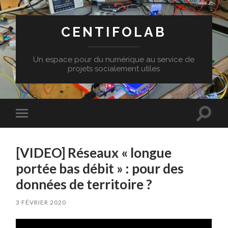
CENTIFOLAB
Un espace pour du numérique au service de
projets socialement utiles
Toggle
Toggle
search
mobile
field
menu
[VIDEO] Réseaux « longue
portée bas débit » : pour des
données de territoire ?
3 FÉVRIER 2020